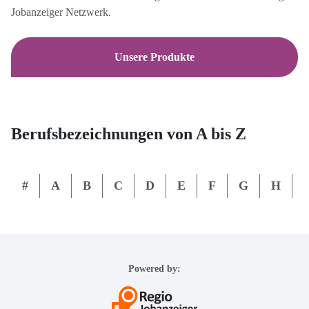
Jobanzeiger Netzwerk.
Unsere Produkte
Berufsbezeichnungen von A bis Z
#
A
B
C
D
E
F
G
H
I
Powered by: