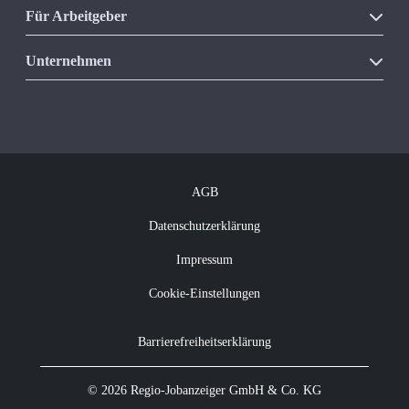
Für Arbeitgeber
Unsere Produkte
Unternehmen
Vakanzkostenrechner
Über Regio Jobanzeiger
Kontakt
Offene Jobs
Newsletter abonnieren
AGB
Datenschutzerklärung
Impressum
Cookie-Einstellungen
Barrierefreiheitserklärung
© 2026 Regio-Jobanzeiger GmbH & Co. KG