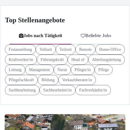
Top Stellenangebote
Jobs nach Tätigkeit
Beliebte Jobs
Festanstellung
Vollzeit
Teilzeit
Remote
Home-Office
Kraftwerker/in
Führungskraft
Head of
Abteilungsleitung
Leitung
Management
Nurse
Pfleger/in
Pflege
Pflegefachkraft
Bildung
Verkaufsberater/in
Sachbearbeitung
Sachbearbeiter/in
Fachverkäufer/in