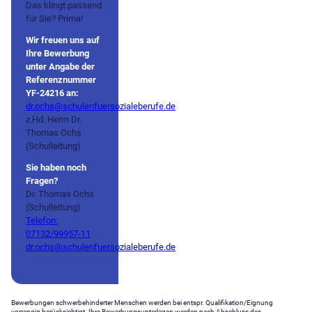
Das klingt passend
für Sie? Prima!
Wir freuen uns auf
Ihre Bewerbung
unter Angabe der
Referenznummer
YF-24216
an:
dr.ochs@schulenfuersozialeberufe.de
z.Hd. Herrn Dr.
Thomas Ochs
(Schulleitung)
Sie haben noch
Fragen?
Dr. Thomas Ochs
(Schulleitung)
Telefon:
07132/99957-11
dr.ochs@schulenfuersozialeberufe.de
Bewerbungen schwerbehinderter Menschen werden bei entspr. Qualifikation/Eignung
vorrangig berücksichtigt. Ihre Bewerbungsunterlagen werden nach Abschluss des