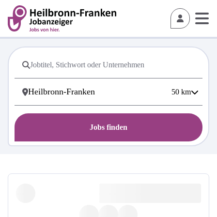
50
km
Jobs finden