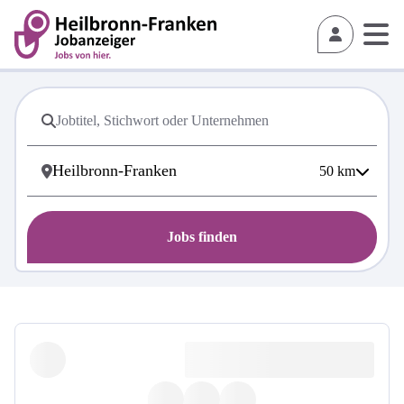
50
km
Jobs finden