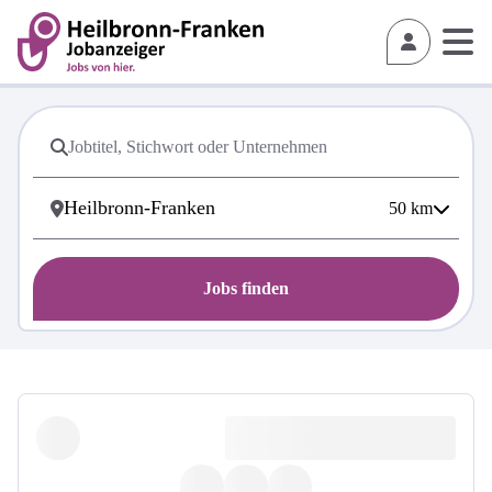
50
km
Jobs finden