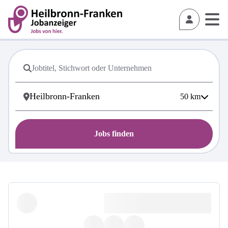
50
km
Jobs finden