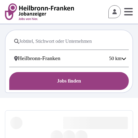
50
km
Jobs finden