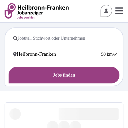
50
km
Jobs finden