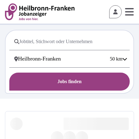
50
km
Jobs finden