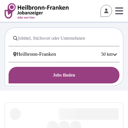
50
km
Jobs finden