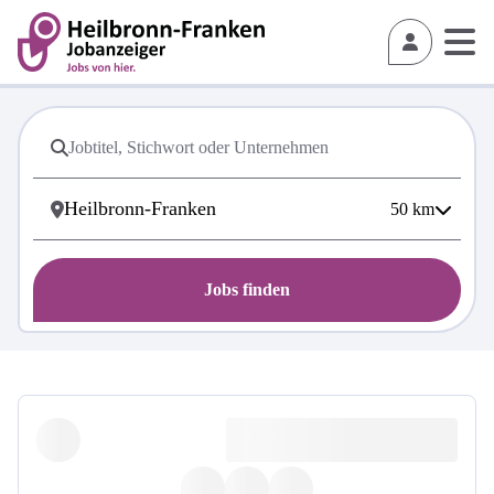
50
km
Jobs finden