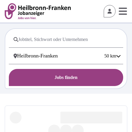
50
km
Jobs finden