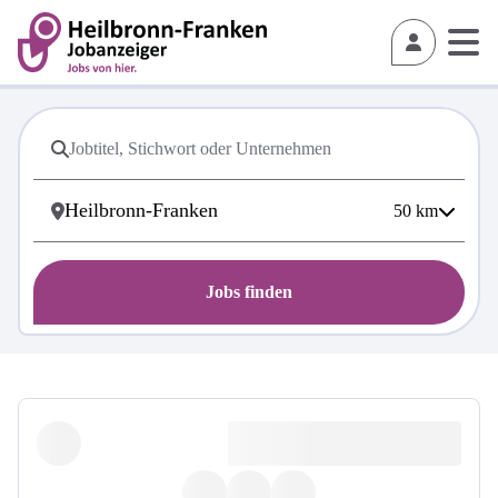
50
km
Jobs finden