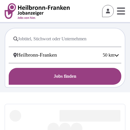
50
km
Jobs finden