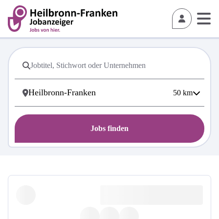
50
km
Jobs finden