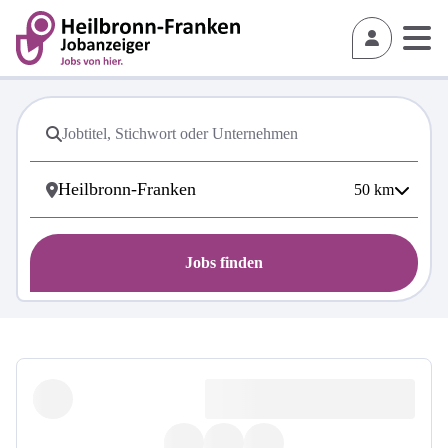
50
km
Jobs finden