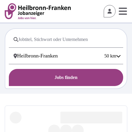
50
km
Jobs finden