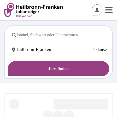
50
km
Jobs finden