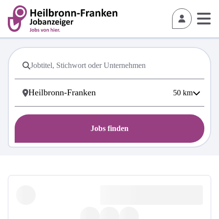
50
km
Jobs finden