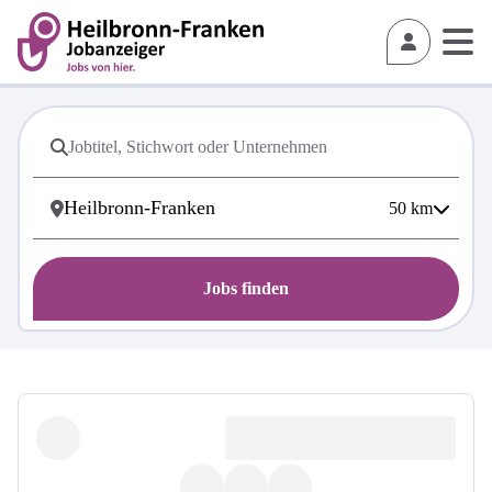
50
km
Jobs finden