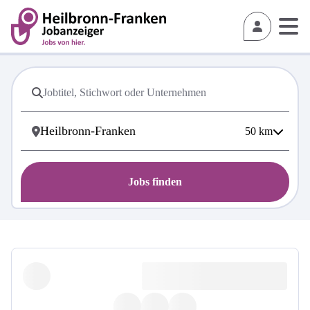
50
km
Jobs finden