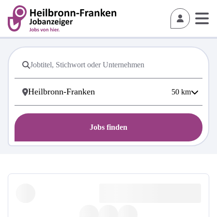
50
km
Jobs finden