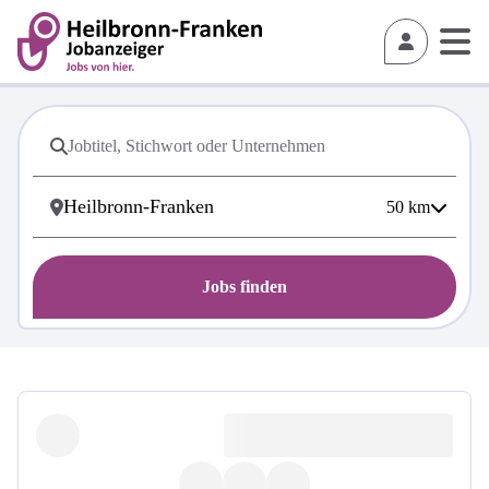
50
km
Jobs finden