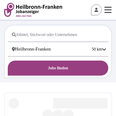
50
km
Jobs finden