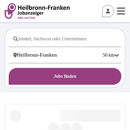
50
km
Jobs finden