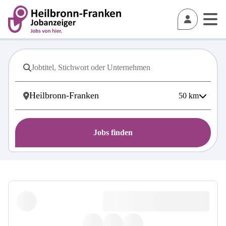
50
km
Jobs finden