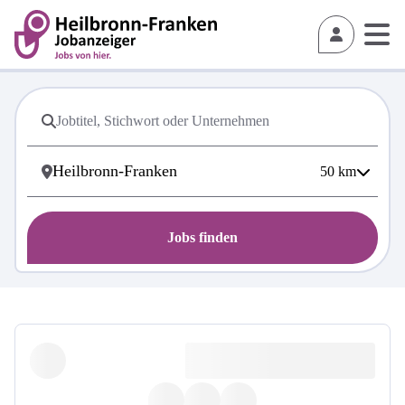
50
km
Jobs finden