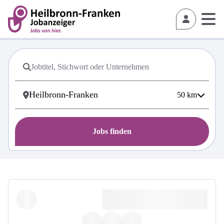
50
km
Jobs finden