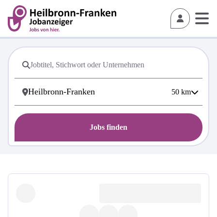
50
km
Jobs finden