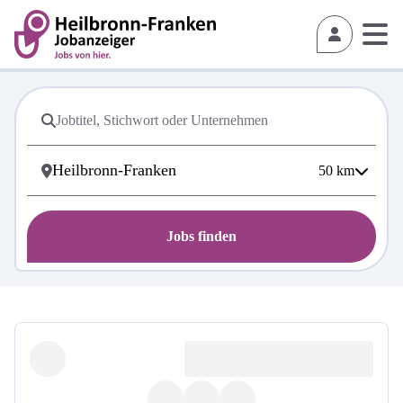
50
km
Jobs finden