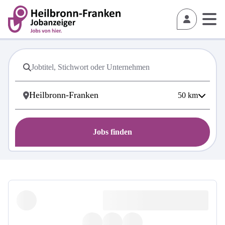
50
km
Jobs finden