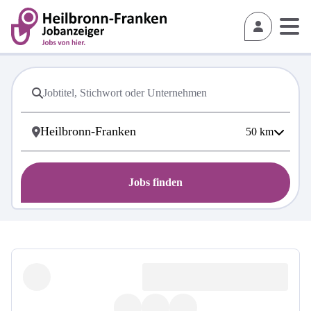
50
km
Jobs finden