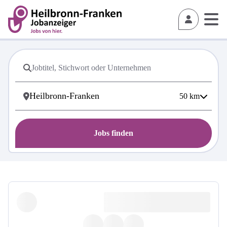
50
km
Jobs finden