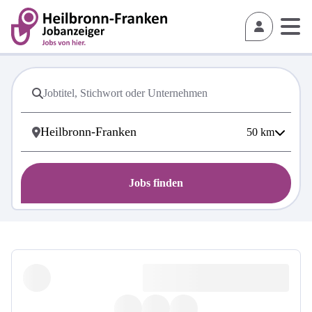
50
km
Jobs finden