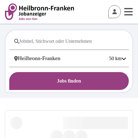
50
km
Jobs finden