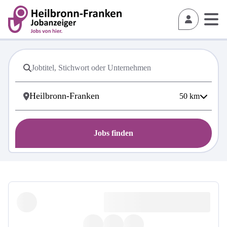
50
km
Jobs finden