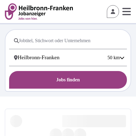
50
km
Jobs finden