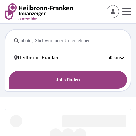
50
km
Jobs finden