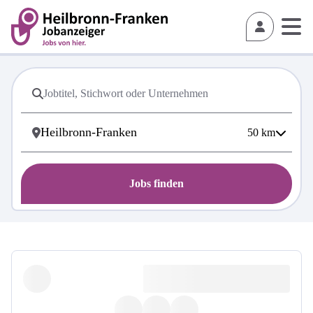
50
km
Jobs finden