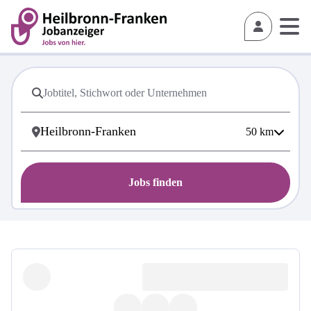
50
km
Jobs finden