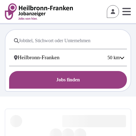
50
km
Jobs finden