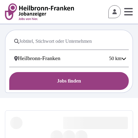
50
km
Jobs finden