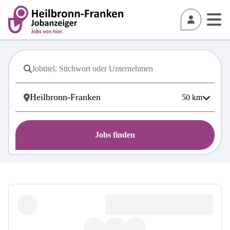
50
km
Jobs finden