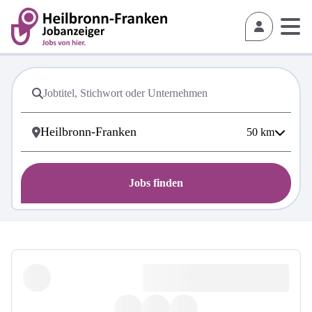
50
km
Jobs finden