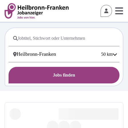
50
km
Jobs finden