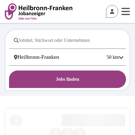
50
km
Jobs finden