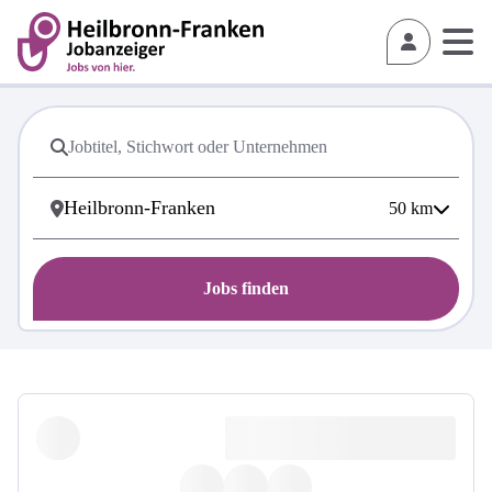
50
km
Jobs finden