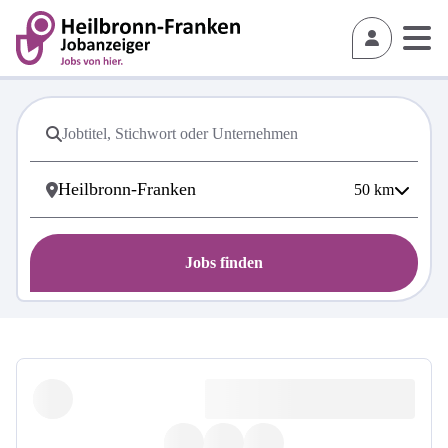
50
km
Jobs finden