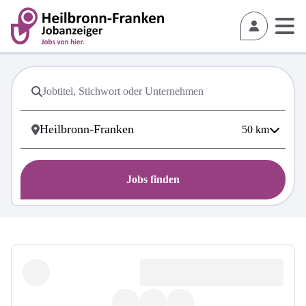
50
km
Jobs finden