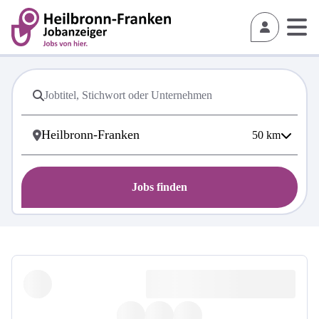
50
km
Jobs finden